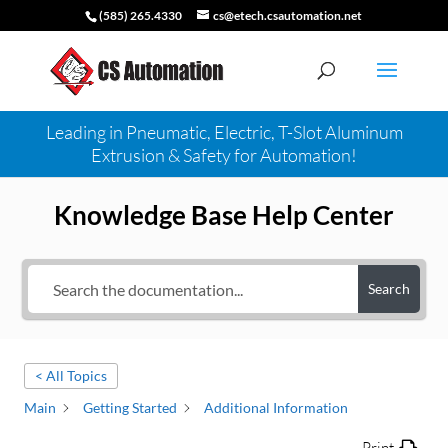
(585) 265.4330
cs@etech.csautomation.net
Leading in Pneumatic, Electric, T-Slot Aluminum
Extrusion & Safety for Automation!
Knowledge Base Help Center
Search
< All Topics
Main
Getting Started
Additional Information
Print