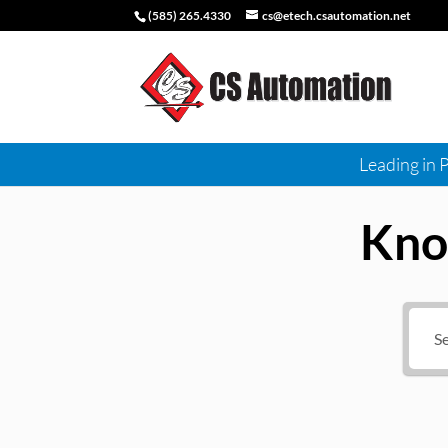
(585) 265.4330
cs@etech.csautomation.net
Leading in 
Kno