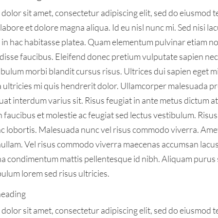
dolor sit amet, consectetur adipiscing elit, sed do eiusmod 
 labore et dolore magna aliqua. Id eu nisl nunc mi. Sed nisi la
us in hac habitasse platea. Quam elementum pulvinar etiam 
disse faucibus. Eleifend donec pretium vulputate sapien ne
bulum morbi blandit cursus risus. Ultrices dui sapien eget mi
ultricies mi quis hendrerit dolor. Ullamcorper malesuada pr
t interdum varius sit. Risus feugiat in ante metus dictum a
faucibus et molestie ac feugiat sed lectus vestibulum. Risus
unc lobortis. Malesuada nunc vel risus commodo viverra. A
i nullam. Vel risus commodo viverra maecenas accumsan lacus v
na condimentum mattis pellentesque id nibh. Aliquam purus 
bulum lorem sed risus ultricies.
 heading
dolor sit amet, consectetur adipiscing elit, sed do eiusmod 