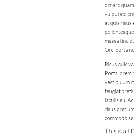
ornare quam. 
vulputate eni
at quis risus
pellentesque 
massa tincidu
Orci porta n
Risus quis va
Porta lorem m
vestibulum m
feugiat pret
iaculis eu. A
risus pretiu
commodo sed
This is a 