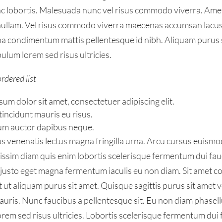
unc lobortis. Malesuada nunc vel risus commodo viverra. A
i nullam. Vel risus commodo viverra maecenas accumsan lacus v
na condimentum mattis pellentesque id nibh. Aliquam purus 
bulum lorem sed risus ultricies.
ordered list
um dolor sit amet, consectetuer adipiscing elit.
incidunt mauris eu risus.
um auctor dapibus neque.
us venenatis lectus magna fringilla urna. Arcu cursus euismo
nissim diam quis enim lobortis scelerisque fermentum dui fau
e justo eget magna fermentum iaculis eu non diam. Sit amet c
it ut aliquam purus sit amet. Quisque sagittis purus sit amet 
uris. Nunc faucibus a pellentesque sit. Eu non diam phasel
rem sed risus ultricies. Lobortis scelerisque fermentum dui 