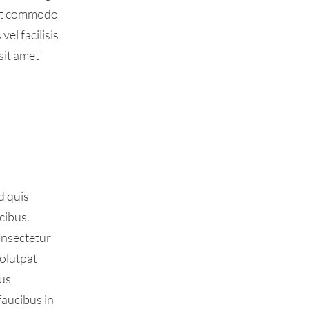
met commodo
el facilisis
sit amet
d quis
cibus.
onsectetur
volutpat
lus
faucibus in