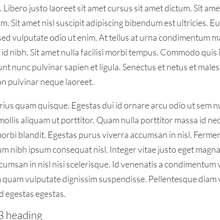
Libero justo laoreet sit amet cursus sit amet dictum. Sit ame
m. Sit amet nisl suscipit adipiscing bibendum est ultricies. E
 sed vulputate odio ut enim. At tellus at urna condimentum m
id nibh. Sit amet nulla facilisi morbi tempus. Commodo quis
nt nunc pulvinar sapien et ligula. Senectus et netus et mal
on pulvinar neque laoreet.
rius quam quisque. Egestas dui id ornare arcu odio ut sem nu
ollis aliquam ut porttitor. Quam nulla porttitor massa id n
orbi blandit. Egestas purus viverra accumsan in nisl. Ferm
ium nibh ipsum consequat nisl. Integer vitae justo eget mag
ccumsan in nisl nisi scelerisque. Id venenatis a condimentum 
m quam vulputate dignissim suspendisse. Pellentesque diam 
 egestas egestas.
H3 heading