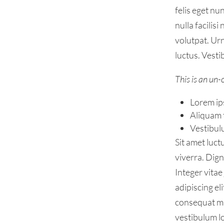
felis eget n
nulla facilis
volutpat. Ur
luctus. Vesti
This is an un-
Lorem ips
Aliquam t
Vestibul
Sit amet luct
viverra. Dig
Integer vita
adipiscing el
consequat ma
vestibulum lo