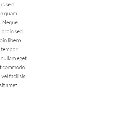
cus sed
non quam
c. Neque
 proin sed.
oin libero
t tempor.
 nullam eget
met commodo
el facilisis
sit amet