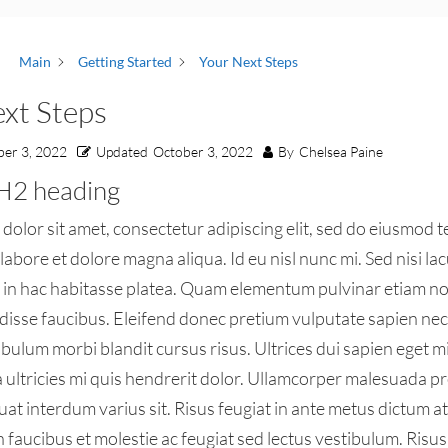
Main
Getting Started
Your Next Steps
xt Steps
ber 3, 2022
Updated
October 3, 2022
By
Chelsea Paine
a H2 heading
dolor sit amet, consectetur adipiscing elit, sed do eiusmod 
 labore et dolore magna aliqua. Id eu nisl nunc mi. Sed nisi la
us in hac habitasse platea. Quam elementum pulvinar etiam 
disse faucibus. Eleifend donec pretium vulputate sapien ne
bulum morbi blandit cursus risus. Ultrices dui sapien eget mi
ultricies mi quis hendrerit dolor. Ullamcorper malesuada pr
t interdum varius sit. Risus feugiat in ante metus dictum a
faucibus et molestie ac feugiat sed lectus vestibulum. Risus