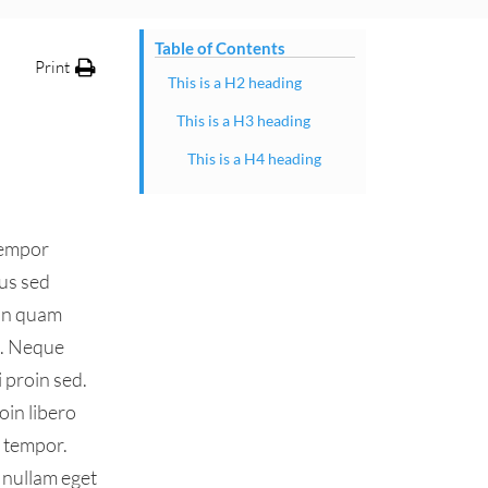
Table of Contents
Print
This is a H2 heading
This is a H3 heading
This is a H4 heading
tempor
cus sed
non quam
c. Neque
 proin sed.
oin libero
t tempor.
 nullam eget