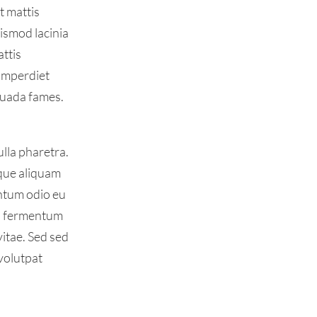
t mattis
uismod lacinia
attis
 imperdiet
esuada fames.
lla pharetra.
eque aliquam
entum odio eu
na fermentum
vitae. Sed sed
volutpat