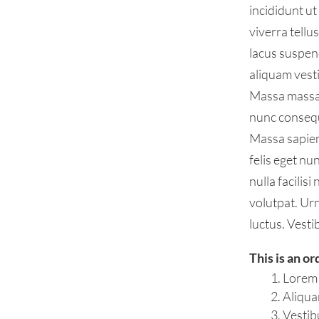
incididunt ut
viverra tell
lacus suspen
aliquam vesti
Massa massa 
nunc consequa
Massa sapien 
felis eget n
nulla facilis
volutpat. Ur
luctus. Vesti
This is an or
Lorem 
Aliqua
Vestib