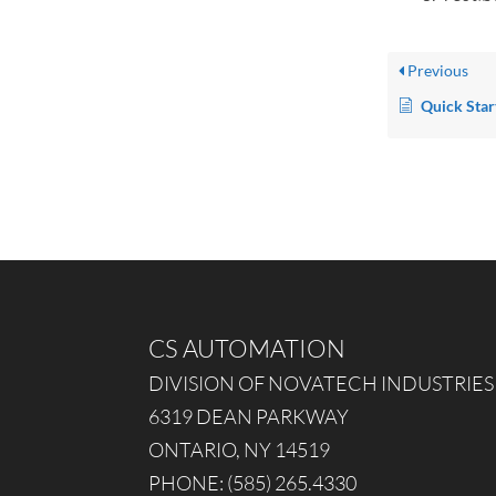
Previous
Quick Star
CS AUTOMATION
DIVISION OF NOVATECH INDUSTRIES
6319 DEAN PARKWAY
ONTARIO, NY 14519
PHONE: (585) 265.4330