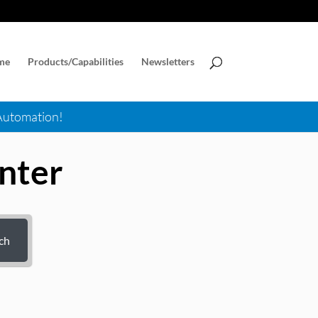
me
Products/Capabilities
Newsletters
 Automation!
nter
ch