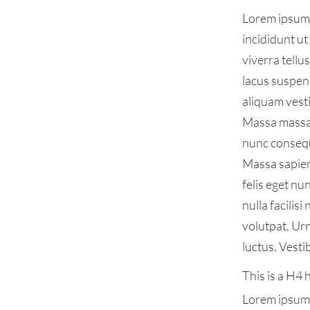
Lorem ipsum 
incididunt ut
viverra tell
lacus suspen
aliquam vesti
Massa massa 
nunc consequa
Massa sapien 
felis eget n
nulla facilis
volutpat. Ur
luctus. Vesti
This is a H4
Lorem ipsum 