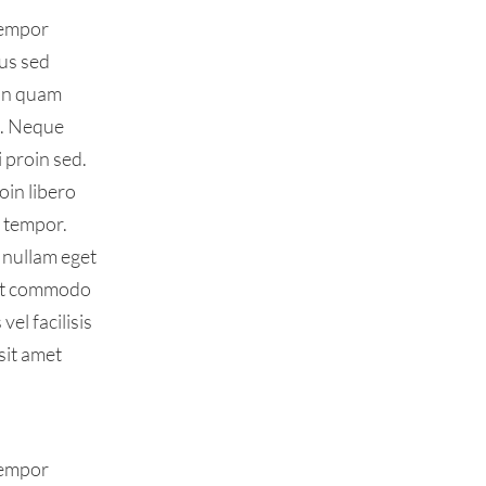
tempor
cus sed
non quam
c. Neque
 proin sed.
oin libero
t tempor.
 nullam eget
met commodo
el facilisis
sit amet
tempor