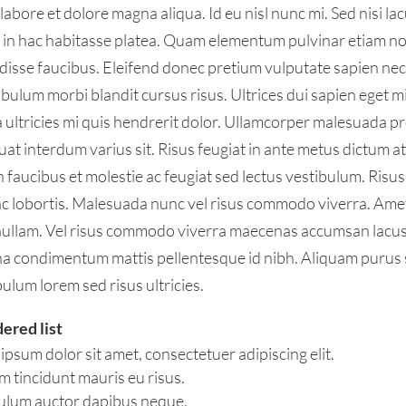
 labore et dolore magna aliqua. Id eu nisl nunc mi. Sed nisi la
us in hac habitasse platea. Quam elementum pulvinar etiam 
disse faucibus. Eleifend donec pretium vulputate sapien ne
bulum morbi blandit cursus risus. Ultrices dui sapien eget mi
ultricies mi quis hendrerit dolor. Ullamcorper malesuada pr
t interdum varius sit. Risus feugiat in ante metus dictum a
faucibus et molestie ac feugiat sed lectus vestibulum. Risus
unc lobortis. Malesuada nunc vel risus commodo viverra. A
i nullam. Vel risus commodo viverra maecenas accumsan lacus v
na condimentum mattis pellentesque id nibh. Aliquam purus 
bulum lorem sed risus ultricies.
dered list
ipsum dolor sit amet, consectetuer adipiscing elit.
m tincidunt mauris eu risus.
ulum auctor dapibus neque.