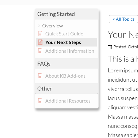
Getting Started
< All Topics
Overview
Your Ne
Quick Start Guide
Your Next Steps
Posted
Octo
Additional Information
This is 
FAQs
Lorem ipsum 
About KB Add-ons
incididunt ut
Other
viverra tell
lacus suspen
Additional Resources
aliquam vesti
Massa massa 
nunc consequa
Massa sapien 