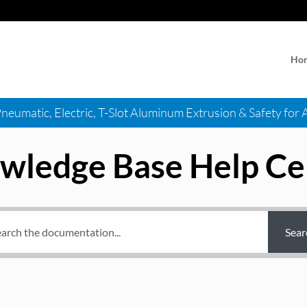
Ho
Pneumatic, Electric, T-Slot Aluminum Extrusion & Safety for
wledge Base Help Ce
Sear